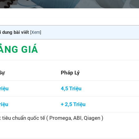
 dung bài viết
[
Xem
]
ẢNG GIÁ
Sự
Pháp Lý
riệu
4,5 Triệu
riệu
+ 2,5 Triệu
 tiêu chuẩn quốc tế ( Promega, ABI, Qiagen )