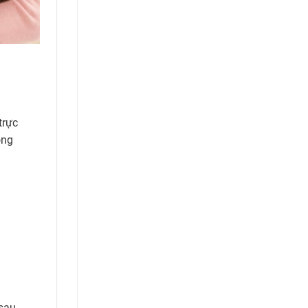
trực
ông
 sau