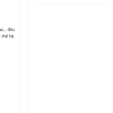
rai,… đều
 thế hệ.