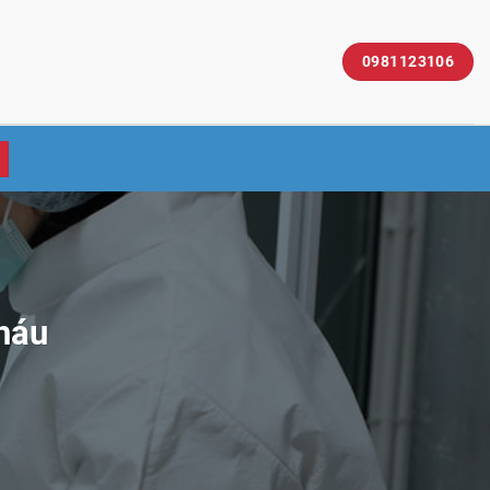
0981123106
háu