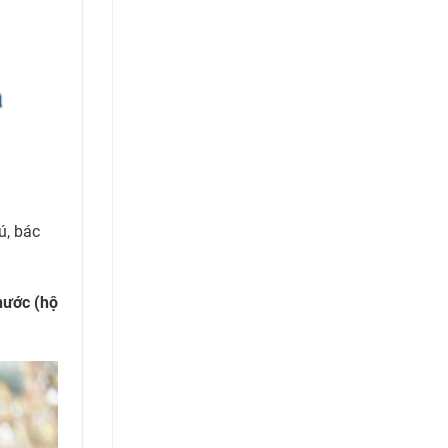
ú, bác
nước (hộ