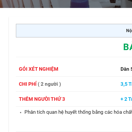
Nội
B
GÓI XÉT NGHIỆM
Dân 
CHI PHÍ
( 2 người
)
3,5 T
THÊM NGƯỜI THỨ 3
+ 2 T
Phân tích quan hệ huyết thống bằng các hóa chất