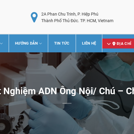
2A Phan Chu Trinh, P. Hiệp Phú
Thành Phố Thủ Đức. TP. HCM, Vietnam
HƯỚNG DẪN
TIN TỨC
LIÊN HỆ
ĐỊA CHỈ
t Nghiệm ADN Ông Nội/ Chú – C