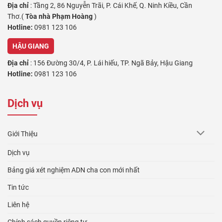
Địa chỉ
: Tầng 2, 86 Nguyễn Trãi, P. Cái Khế, Q. Ninh Kiều, Cần
Thơ.(
Tòa nhà Phạm Hoàng
)
Hotline:
0981 123 106
HẬU GIANG
Địa chỉ
: 156 Đường 30/4, P. Lái hiếu, TP. Ngã Bảy, Hậu Giang
Hotline:
0981 123 106
VĨNH LONG
Dịch vụ
Địa chỉ
:64 Trần Phú, Phường 4 , Thành Phố Vĩnh Long, Vĩnh Long
Hotline:
0981 123 106
Giới Thiệu
AN GIANG
Dịch vụ
Địa chỉ
: 233 Thủ Khoa Huân, Phường B, TP. Châu Đốc. An Giang
Hotline:
0981 123 106
Bảng giá xét nghiệm ADN cha con mới nhất
KIÊN GIANG
Tin tức
Địa chỉ
: 318c Ngô Quyền, P. Vĩnh Lạc, TP. Rạch Giá, Kiên Giang
Liên hệ
Hotline:
0981 123 106
Chính sách quyền riêng tư