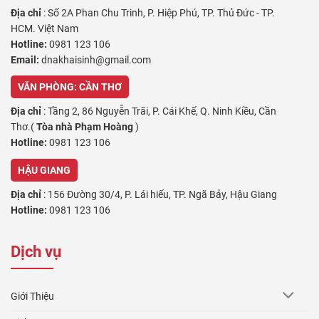
Địa chỉ
: Số 2A Phan Chu Trinh, P. Hiệp Phú, TP. Thủ Đức - TP.
HCM. Việt Nam
Hotline:
0981 123 106
Email:
dnakhaisinh@gmail.com
VĂN PHÒNG: CẦN THƠ
Địa chỉ
: Tầng 2, 86 Nguyễn Trãi, P. Cái Khế, Q. Ninh Kiều, Cần
Thơ.(
Tòa nhà Phạm Hoàng
)
Hotline:
0981 123 106
HẬU GIANG
Địa chỉ
: 156 Đường 30/4, P. Lái hiếu, TP. Ngã Bảy, Hậu Giang
Hotline:
0981 123 106
VĨNH LONG
Dịch vụ
Địa chỉ
:64 Trần Phú, Phường 4 , Thành Phố Vĩnh Long, Vĩnh Long
Hotline:
0981 123 106
Giới Thiệu
AN GIANG