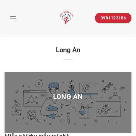
Skip
to
0981123106
content
Long An
LONG AN