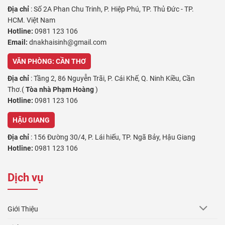
Địa chỉ
: Số 2A Phan Chu Trinh, P. Hiệp Phú, TP. Thủ Đức - TP.
HCM. Việt Nam
Hotline:
0981 123 106
Email:
dnakhaisinh@gmail.com
VĂN PHÒNG: CẦN THƠ
Địa chỉ
: Tầng 2, 86 Nguyễn Trãi, P. Cái Khế, Q. Ninh Kiều, Cần
Thơ.(
Tòa nhà Phạm Hoàng
)
Hotline:
0981 123 106
HẬU GIANG
Địa chỉ
: 156 Đường 30/4, P. Lái hiếu, TP. Ngã Bảy, Hậu Giang
Hotline:
0981 123 106
VĨNH LONG
Dịch vụ
Địa chỉ
:64 Trần Phú, Phường 4 , Thành Phố Vĩnh Long, Vĩnh Long
Hotline:
0981 123 106
Giới Thiệu
AN GIANG