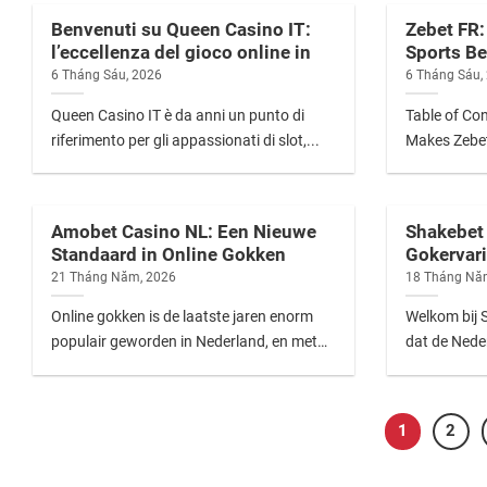
Benvenuti su Queen Casino IT:
Zebet FR:
l’eccellenza del gioco online in
Sports Be
Italia
Gaming
6 Tháng Sáu, 2026
6 Tháng Sáu,
Queen Casino IT è da anni un punto di
Table of Co
riferimento per gli appassionati di slot,...
Makes Zebet
Platforms Re
Amobet Casino NL: Een Nieuwe
Shakebet 
Standaard in Online Gokken
Gokervari
21 Tháng Năm, 2026
18 Tháng Nă
Online gokken is de laatste jaren enorm
Welkom bij 
populair geworden in Nederland, en met
dat de Nede
de komst...
stormenderha
1
2