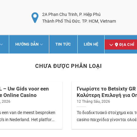
2A Phan Chu Trinh, P. Hiệp Phú
Thành Phố Thủ Đức. TP. HCM, Vietnam
HƯỚNG DẪN
TIN TỨC
LIÊN HỆ
ĐỊA CHỈ
CHƯA ĐƯỢC PHÂN LOẠI
L – Uw Gids voor een
Γνωρίστε το Betsixty GR
e Online Casino
Καλύτερη Επιλογή για On
Casino στην Ελλάδα
, 2026
12 Tháng Sáu, 2026
s een van de meest besproken
Το διαδικτυακό στοίχημα και τ
o’s in Nederland. Het platform
casino παιχνίδια γίνονται ολοέ
δημοφιλή στην Ελλάδα....