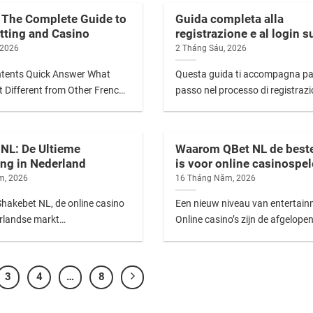
 The Complete Guide to
Guida completa alla
tting and Casino
registrazione e al login s
WONACO casino
 2026
2 Tháng Sáu, 2026
ntents Quick Answer What
Questa guida ti accompagna p
 Different from Other French
passo nel processo di registrazi
gistration Guide:...
accesso al WONACO...
NL: De Ultieme
Waarom QBet NL de best
ng in Nederland
is voor online casinospel
m, 2026
16 Tháng Năm, 2026
Shakebet NL, de online casino
Een nieuw niveau van entertai
rlandse markt
Online casino’s zijn de afgelopen
nd verovert. Of je...
enorm populair geworden in...
3
4
…
8