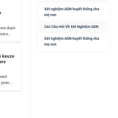
Xét nghiệm ADN huyết thống cha
u
mẹ con
Các Câu Hỏi Về Xét Nghiệm ADN
asso dopo
one e
Xét nghiệm ADN huyết thống cha
mẹ con
e keuze
ers
nment
 jaren