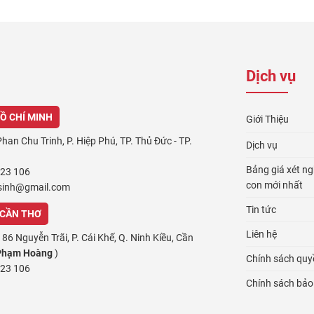
Dịch vụ
HỒ CHÍ MINH
Giới Thiệu
Phan Chu Trinh, P. Hiệp Phú, TP. Thủ Đức - TP.
Dịch vụ
Bảng giá xét n
23 106
con mới nhất
sinh@gmail.com
Tin tức
 CẦN THƠ
Liên hệ
, 86 Nguyễn Trãi, P. Cái Khế, Q. Ninh Kiều, Cần
Phạm Hoàng
)
Chính sách quyề
23 106
Chính sách bảo