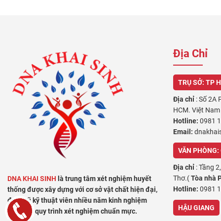
Địa Chỉ
TRỤ SỞ: TP 
Địa chỉ
: Số 2A 
HCM. Việt Nam
Hotline:
0981 1
Email:
dnakhai
VĂN PHÒNG:
Địa chỉ
: Tầng 2
Thơ.(
Tòa nhà 
DNA KHAI SINH
là trung tâm xét nghiệm huyết
Hotline:
0981 1
thống được xây dựng với cơ sở vật chất hiện đại,
đội ngũ kỹ thuật viên nhiều năm kinh nghiệm
HẬU GIANG
cùng với quy trình xét nghiệm chuẩn mực.