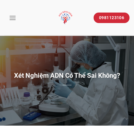
Skip
to
0981123106
content
Xét Nghiệm ADN Có Thể Sai Không?