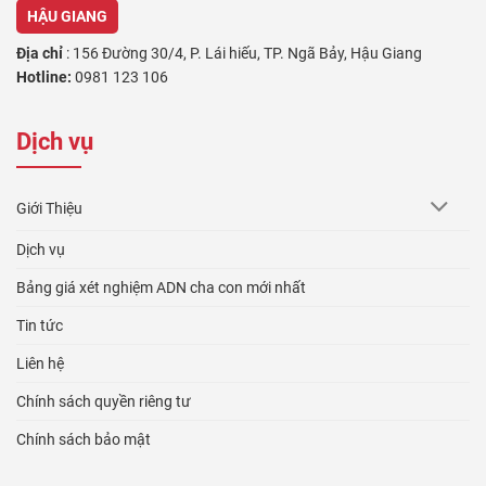
HẬU GIANG
Địa chỉ
: 156 Đường 30/4, P. Lái hiếu, TP. Ngã Bảy, Hậu Giang
Hotline:
0981 123 106
VĨNH LONG
Dịch vụ
Địa chỉ
:64 Trần Phú, Phường 4 , Thành Phố Vĩnh Long, Vĩnh Long
Hotline:
0981 123 106
Giới Thiệu
AN GIANG
Dịch vụ
Địa chỉ
: 233 Thủ Khoa Huân, Phường B, TP. Châu Đốc. An Giang
Hotline:
0981 123 106
Bảng giá xét nghiệm ADN cha con mới nhất
KIÊN GIANG
Tin tức
Địa chỉ
: 318c Ngô Quyền, P. Vĩnh Lạc, TP. Rạch Giá, Kiên Giang
Liên hệ
Hotline:
0981 123 106
Chính sách quyền riêng tư
BẠC LIÊU
Chính sách bảo mật
Địa chỉ
: 468 Võ Thị Sáu, Phường 3, TP. Bạc Liêu
Hotline:
0981 123 106