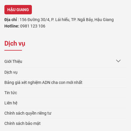
HẬU GIANG
Địa chỉ
: 156 Đường 30/4, P. Lái hiếu, TP. Ngã Bảy, Hậu Giang
Hotline:
0981 123 106
VĨNH LONG
Dịch vụ
Địa chỉ
:64 Trần Phú, Phường 4 , Thành Phố Vĩnh Long, Vĩnh Long
Hotline:
0981 123 106
Giới Thiệu
AN GIANG
Dịch vụ
Địa chỉ
: 233 Thủ Khoa Huân, Phường B, TP. Châu Đốc. An Giang
Hotline:
0981 123 106
Bảng giá xét nghiệm ADN cha con mới nhất
KIÊN GIANG
Tin tức
Địa chỉ
: 318c Ngô Quyền, P. Vĩnh Lạc, TP. Rạch Giá, Kiên Giang
Liên hệ
Hotline:
0981 123 106
Chính sách quyền riêng tư
BẠC LIÊU
Chính sách bảo mật
Địa chỉ
: 468 Võ Thị Sáu, Phường 3, TP. Bạc Liêu