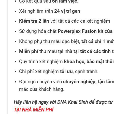
Có kết quả sau
6h làm việc.
Xét nghiệm trên
24 vị trí gen
Kiểm tra 2 lần
với tất cả các ca xét nghiệm
Sử dụng hóa chất
Powerplex Fusion kit
của
Không phụ thu mẫu đặc biệt,
tất cả chỉ 1 m
Miễn phí
thu mẫu tại nhà tại
tất cả các tỉnh 
Quy trình xét nghiệm
khoa học
,
bảo mật thôn
Chi phí xét nghiệm
tối ưu
, cạnh tranh.
Đội ngũ chuyên viên
chuyên nghiệp, tận tâ
mắc của khách hàng.
Hãy liên hệ ngay với DNA Khai Sinh để được tư
TẠI NHÀ MIỄN PHÍ