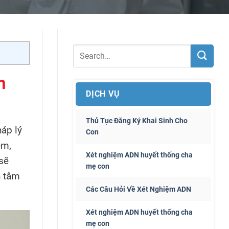
h
DỊCH VỤ
Thủ Tục Đăng Ký Khai Sinh Cho
háp lý
Con
ệm,
Xét nghiệm ADN huyết thống cha
 sẽ
mẹ con
n tâm
Các Câu Hỏi Về Xét Nghiệm ADN
Xét nghiệm ADN huyết thống cha
mẹ con