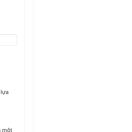
 lựa
à một