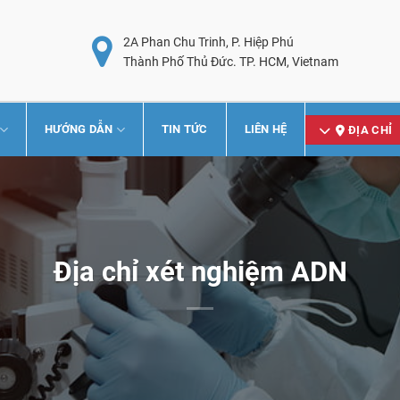
2A Phan Chu Trinh, P. Hiệp Phú
Thành Phố Thủ Đức. TP. HCM, Vietnam
HƯỚNG DẪN
TIN TỨC
LIÊN HỆ
ĐỊA CHỈ
Địa chỉ xét nghiệm ADN