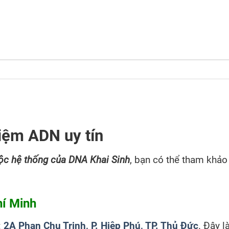
hiệm ADN uy tín
ộc hệ thống của DNA Khai Sinh
, bạn có thể tham khảo
hí Minh
:
2A Phan Chu Trinh, P. Hiệp Phú, TP. Thủ Đức
. Đây l